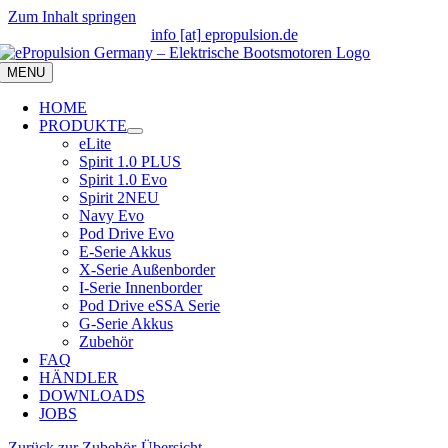
Zum Inhalt springen
info [at] epropulsion.de
MENU
HOME
PRODUKTE
eLite
Spirit 1.0 PLUS
Spirit 1.0 Evo
Spirit 2
NEU
Navy Evo
Pod Drive Evo
E-Serie Akkus
X-Serie Außenborder
I-Serie Innenborder
Pod Drive eSSA Serie
G-Serie Akkus
Zubehör
FAQ
HÄNDLER
DOWNLOADS
JOBS
Zurück zur Zubehör-Übersicht