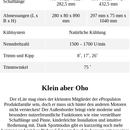
Schaftlänge
282,5 mm
432,5 mm
Abmessungen (L x
280 x 80 x 890
297 mm x 75 mm x
B x H)
mm
1040 mm
Kühlsystem
Natürliche Kühlung
Nenndrehzahl
1500 – 1700 U/min
Trimm und Kipp
8˚, 17˚, 26˚
Trimmwinkel
75 ˚
Klein aber Oho
Der eLite mag eines der kleinsten Mitglieder der ePropulsion
Produktfamilie sein, doch er muss sich hinter den anderen Motoren
nicht verstecken! Der Außenborder bringt viele moderne und
besonders nutzerfreundliche Funktionen wie eine verstellbare
Schaftlänge und Pinne, kinderleichte Installation und intuitive
Bedienung mit. Dank Sportmodus gibt es kurzzeitig noch mehr