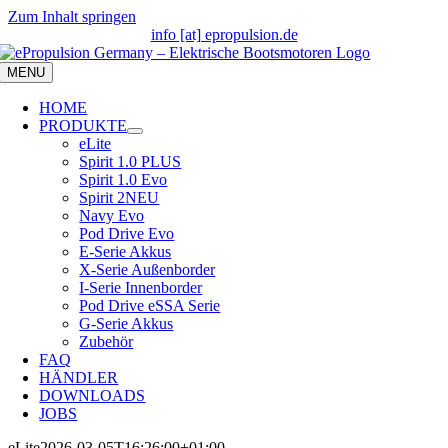
Zum Inhalt springen
info [at] epropulsion.de
MENU
HOME
PRODUKTE
eLite
Spirit 1.0 PLUS
Spirit 1.0 Evo
Spirit 2
NEU
Navy Evo
Pod Drive Evo
E-Serie Akkus
X-Serie Außenborder
I-Serie Innenborder
Pod Drive eSSA Serie
G-Serie Akkus
Zubehör
FAQ
HÄNDLER
DOWNLOADS
JOBS
eLite
2026-03-05T16:26:00+01:00