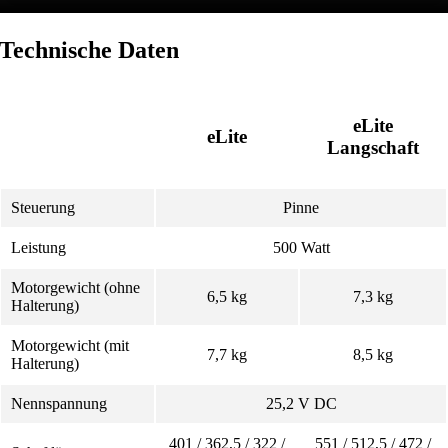
Technische Daten
eLite
eLite
Langschaft
Steuerung
Pinne
Leistung
500 Watt
Motorgewicht (ohne
6,5 kg
7,3 kg
Halterung)
Motorgewicht (mit
7,7 kg
8,5 kg
Halterung)
Nennspannung
25,2 V DC
401 / 362,5 / 322 /
551 / 512,5 / 472 /