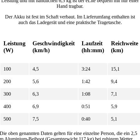
Leistung und mit handlichen 6,5 kg ist der eLite bequem mit nur einer
Hand tragbar.
Der Akku ist fest im Schaft verbaut. Im Lieferumfang enthalten ist
auch das Ladegerät und eine praktische Tragetasche.
Leistung
Geschwindigkeit
Laufzeit
Reichweite
(W)
(km/h)
(hh:mm)
(km)
100
4,5
3:24
15,1
200
5,6
1:42
9,4
300
6,3
1:08
7,1
400
6,9
0:51
5,9
500
7,5
0:40
5,1
Die oben genannten Daten gelten für eine einzelne Person, die ein 2,5
m Aluminium-Beiboot (Gesamtgewicht 117 kg) bei ruhigem Wetter