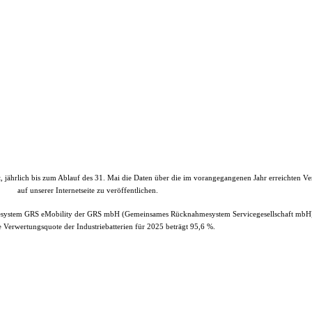
et, jährlich bis zum Ablauf des 31. Mai die Daten über die im vorangegangenen Jahr erreichten V
auf unserer Internetseite zu veröffentlichen.
esystem GRS eMobility der GRS mbH (Gemeinsames Rücknahmesystem Servicegesellschaft mbH)
e Verwertungsquote der Industriebatterien für 2025 beträgt 95,6 %.
Propulsion Deutschland GmbH, Schönkirchen
| All Rights Reserved.