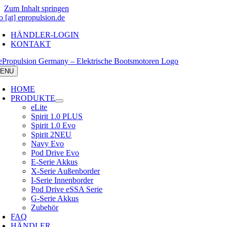
Zum Inhalt springen
o [at] epropulsion.de
HÄNDLER-LOGIN
KONTAKT
ENU
HOME
PRODUKTE
eLite
Spirit 1.0 PLUS
Spirit 1.0 Evo
Spirit 2
NEU
Navy Evo
Pod Drive Evo
E-Serie Akkus
X-Serie Außenborder
I-Serie Innenborder
Pod Drive eSSA Serie
G-Serie Akkus
Zubehör
FAQ
HÄNDLER