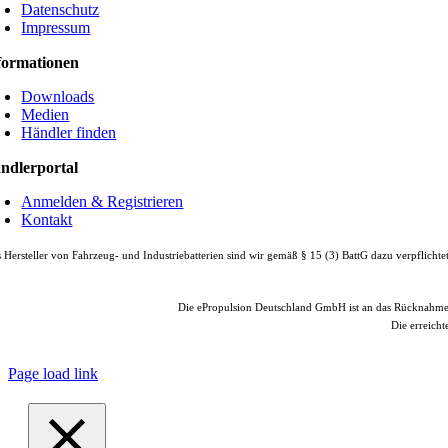
Datenschutz
Impressum
formationen
Downloads
Medien
Händler finden
ndlerportal
Anmelden & Registrieren
Kontakt
 Hersteller von Fahrzeug- und Industriebatterien sind wir gemäß § 15 (3) BattG dazu verpflicht
Die ePropulsion Deutschland GmbH ist an das Rücknahm
Die erreicht
© Copyright
2026 |
e
Page load link