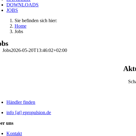
DOWNLOADS
JOBS
Sie befinden sich hier:
Home
Jobs
obs
Jobs
2026-05-20T13:46:02+02:00
Akt
Scha
Händler finden
info [at] epropulsion.de
er uns
Kontakt