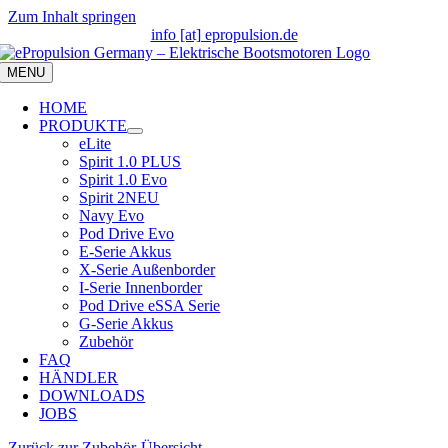
Zum Inhalt springen
info [at] epropulsion.de
MENU
HOME
PRODUKTE
eLite
Spirit 1.0 PLUS
Spirit 1.0 Evo
Spirit 2
NEU
Navy Evo
Pod Drive Evo
E-Serie Akkus
X-Serie Außenborder
I-Serie Innenborder
Pod Drive eSSA Serie
G-Serie Akkus
Zubehör
FAQ
HÄNDLER
DOWNLOADS
JOBS
Zurück zur Zubehör-Übersicht