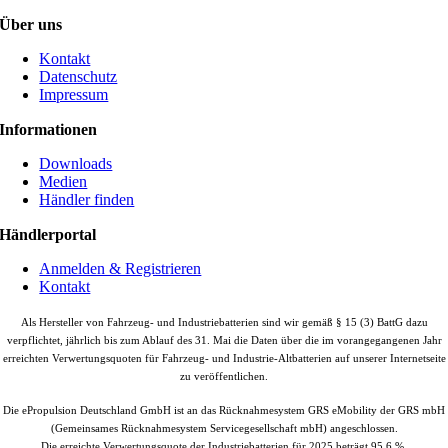
Über uns
Kontakt
Datenschutz
Impressum
Informationen
Downloads
Medien
Händler finden
Händlerportal
Anmelden & Registrieren
Kontakt
Als Hersteller von Fahrzeug- und Industriebatterien sind wir gemäß § 15 (3) BattG dazu
verpflichtet, jährlich bis zum Ablauf des 31. Mai die Daten über die im vorangegangenen Jahr
erreichten Verwertungsquoten für Fahrzeug- und Industrie-Altbatterien auf unserer Internetseite
zu veröffentlichen.
Die ePropulsion Deutschland GmbH ist an das Rücknahmesystem GRS eMobility der GRS mbH
(Gemeinsames Rücknahmesystem Servicegesellschaft mbH) angeschlossen.
Die erreichte Verwertungsquote der Industriebatterien für 2025 beträgt 95,6 %.