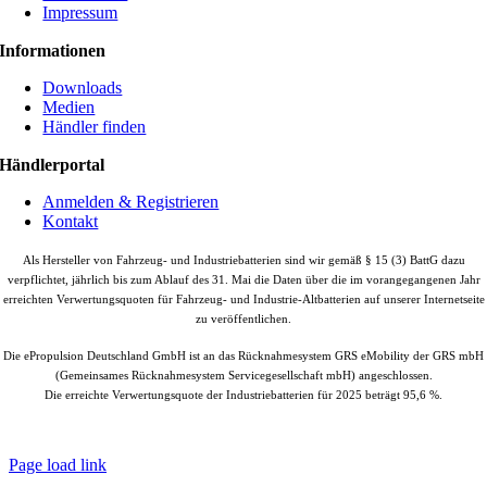
Impressum
Informationen
Downloads
Medien
Händler finden
Händlerportal
Anmelden & Registrieren
Kontakt
Als Hersteller von Fahrzeug- und Industriebatterien sind wir gemäß § 15 (3) BattG dazu
verpflichtet, jährlich bis zum Ablauf des 31. Mai die Daten über die im vorangegangenen Jahr
erreichten Verwertungsquoten für Fahrzeug- und Industrie-Altbatterien auf unserer Internetseite
zu veröffentlichen.
Die ePropulsion Deutschland GmbH ist an das Rücknahmesystem GRS eMobility der GRS mbH
(Gemeinsames Rücknahmesystem Servicegesellschaft mbH) angeschlossen.
Die erreichte Verwertungsquote der Industriebatterien für 2025 beträgt 95,6 %.
© Copyright
2026 |
ePropulsion Deutschland GmbH, Schönkirchen
| All
Rights Reserved.
Page load link