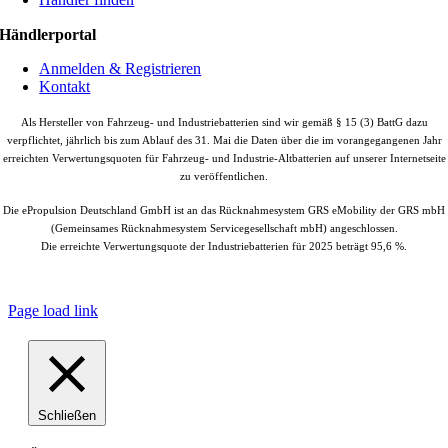
Händlerportal
Anmelden & Registrieren
Kontakt
Als Hersteller von Fahrzeug- und Industriebatterien sind wir gemäß § 15 (3) BattG dazu
verpflichtet, jährlich bis zum Ablauf des 31. Mai die Daten über die im vorangegangenen Jahr
erreichten Verwertungsquoten für Fahrzeug- und Industrie-Altbatterien auf unserer Internetseite
zu veröffentlichen.
Die ePropulsion Deutschland GmbH ist an das Rücknahmesystem GRS eMobility der GRS mbH
(Gemeinsames Rücknahmesystem Servicegesellschaft mbH) angeschlossen.
Die erreichte Verwertungsquote der Industriebatterien für 2025 beträgt 95,6 %.
© Copyright
2026 |
ePropulsion Deutschland GmbH, Schönkirchen
| All
Rights Reserved.
Page load link
Schließen