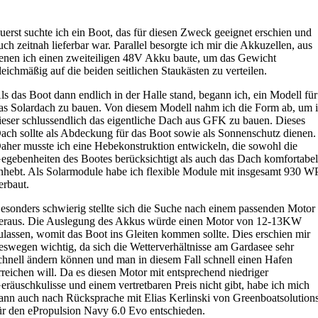
uerst suchte ich ein Boot, das für diesen Zweck geeignet erschien und
uch zeitnah lieferbar war. Parallel besorgte ich mir die Akkuzellen, aus
enen ich einen zweiteiligen 48V Akku baute, um das Gewicht
leichmäßig auf die beiden seitlichen Staukästen zu verteilen.
ls das Boot dann endlich in der Halle stand, begann ich, ein Modell für
as Solardach zu bauen. Von diesem Modell nahm ich die Form ab, um 
ieser schlussendlich das eigentliche Dach aus GFK zu bauen. Dieses
ach sollte als Abdeckung für das Boot sowie als Sonnenschutz dienen.
aher musste ich eine Hebekonstruktion entwickeln, die sowohl die
egebenheiten des Bootes berücksichtigt als auch das Dach komfortabe
nhebt. Als Solarmodule habe ich flexible Module mit insgesamt 930 W
erbaut.
esonders schwierig stellte sich die Suche nach einem passenden Motor
eraus. Die Auslegung des Akkus würde einen Motor von 12-13KW
ulassen, womit das Boot ins Gleiten kommen sollte. Dies erschien mir
eswegen wichtig, da sich die Wetterverhältnisse am Gardasee sehr
chnell ändern können und man in diesem Fall schnell einen Hafen
rreichen will. Da es diesen Motor mit entsprechend niedriger
eräuschkulisse und einem vertretbaren Preis nicht gibt, habe ich mich
ann auch nach Rücksprache mit Elias Kerlinski von Greenboatsolution
ür den ePropulsion Navy 6.0 Evo entschieden.