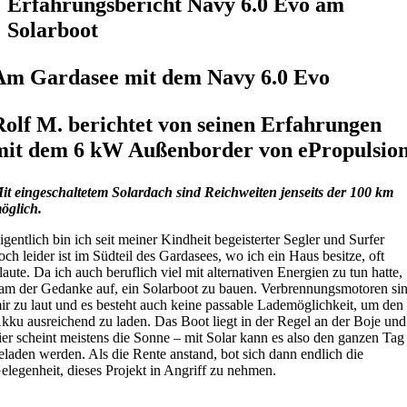
Erfahrungsbericht Navy 6.0 Evo am
Solarboot
Am Gardasee mit dem Navy 6.0 Evo
Rolf M. berichtet von seinen Erfahrungen
mit dem 6 kW Außenborder von ePropulsio
it eingeschaltetem Solardach sind Reichweiten jenseits der 100 km
öglich.
igentlich bin ich seit meiner Kindheit begeisterter Segler und Surfer
och leider ist im Südteil des Gardasees, wo ich ein Haus besitze, oft
laute. Da ich auch beruflich viel mit alternativen Energien zu tun hatte,
am der Gedanke auf, ein Solarboot zu bauen. Verbrennungsmotoren si
ir zu laut und es besteht auch keine passable Lademöglichkeit, um den
kku ausreichend zu laden. Das Boot liegt in der Regel an der Boje und
ier scheint meistens die Sonne – mit Solar kann es also den ganzen Tag
eladen werden. Als die Rente anstand, bot sich dann endlich die
elegenheit, dieses Projekt in Angriff zu nehmen.