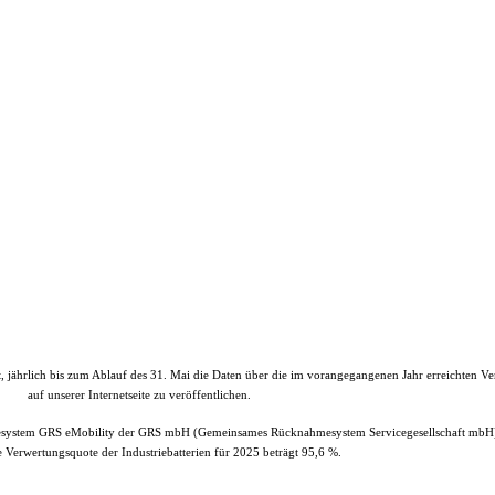
et, jährlich bis zum Ablauf des 31. Mai die Daten über die im vorangegangenen Jahr erreichten V
auf unserer Internetseite zu veröffentlichen.
esystem GRS eMobility der GRS mbH (Gemeinsames Rücknahmesystem Servicegesellschaft mbH)
e Verwertungsquote der Industriebatterien für 2025 beträgt 95,6 %.
Propulsion Deutschland GmbH, Schönkirchen
| All Rights Reserved.