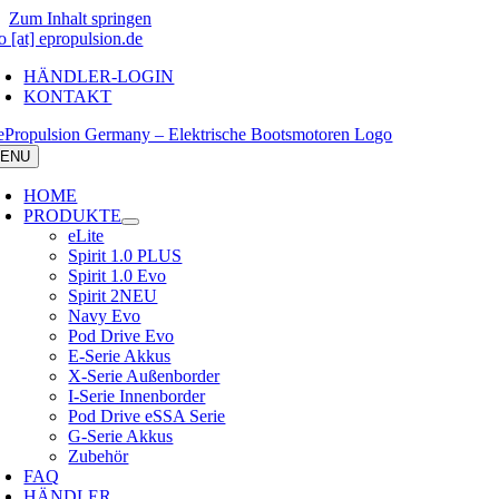
Zum Inhalt springen
o [at] epropulsion.de
HÄNDLER-LOGIN
KONTAKT
ENU
HOME
PRODUKTE
eLite
Spirit 1.0 PLUS
Spirit 1.0 Evo
Spirit 2
NEU
Navy Evo
Pod Drive Evo
E-Serie Akkus
X-Serie Außenborder
I-Serie Innenborder
Pod Drive eSSA Serie
G-Serie Akkus
Zubehör
FAQ
HÄNDLER