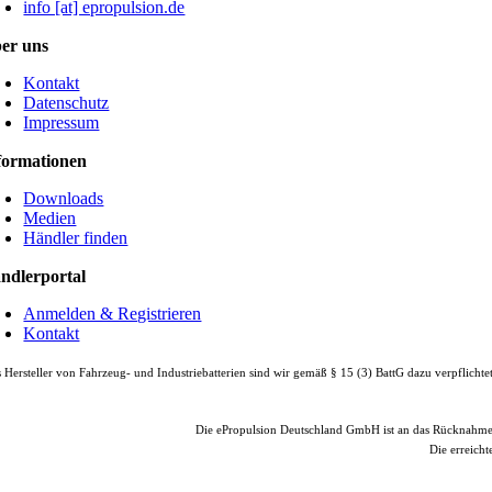
info [at] epropulsion.de
er uns
Kontakt
Datenschutz
Impressum
formationen
Downloads
Medien
Händler finden
ndlerportal
Anmelden & Registrieren
Kontakt
 Hersteller von Fahrzeug- und Industriebatterien sind wir gemäß § 15 (3) BattG dazu verpflicht
Die ePropulsion Deutschland GmbH ist an das Rücknahm
Die erreicht
© Copyright
2026 |
e