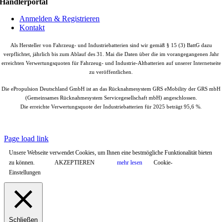
Händlerportal
Anmelden & Registrieren
Kontakt
Als Hersteller von Fahrzeug- und Industriebatterien sind wir gemäß § 15 (3) BattG dazu
verpflichtet, jährlich bis zum Ablauf des 31. Mai die Daten über die im vorangegangenen Jahr
erreichten Verwertungsquoten für Fahrzeug- und Industrie-Altbatterien auf unserer Internetseite
zu veröffentlichen.
Die ePropulsion Deutschland GmbH ist an das Rücknahmesystem GRS eMobility der GRS mbH
(Gemeinsames Rücknahmesystem Servicegesellschaft mbH) angeschlossen.
Die erreichte Verwertungsquote der Industriebatterien für 2025 beträgt 95,6 %.
© Copyright
2026 |
ePropulsion Deutschland GmbH, Schönkirchen
| All
Rights Reserved.
Page load link
Unsere Webseite verwendet Cookies, um Ihnen eine bestmögliche Funktionalität bieten
zu können.
AKZEPTIEREN
mehr lesen
Cookie-
Einstellungen
Schließen