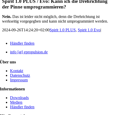
Spirit 1.0 PLUS / Evo: Kann ich die Drehrichtung
der Pinne umprogrammieren?
Nein.
Das ist leider nicht möglich, denn die Drehrichtung ist
werkseitig vorgegegben und kann nicht umprogrammiert werden.
2024-09-26T14:24:20+02:00
Spirit 1.0 PLUS
,
Spirit 1.0 Evo
|
Händler finden
info [at] epropulsion.de
Über uns
Kontakt
Datenschutz
Impressum
Informationen
Downloads
Medien
Händler finden