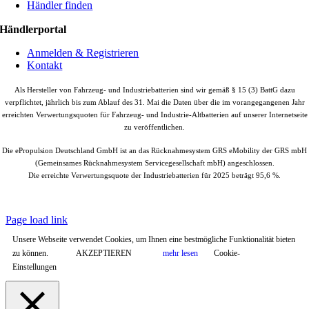
Händler finden
Händlerportal
Anmelden & Registrieren
Kontakt
Als Hersteller von Fahrzeug- und Industriebatterien sind wir gemäß § 15 (3) BattG dazu
verpflichtet, jährlich bis zum Ablauf des 31. Mai die Daten über die im vorangegangenen Jahr
erreichten Verwertungsquoten für Fahrzeug- und Industrie-Altbatterien auf unserer Internetseite
zu veröffentlichen.
Die ePropulsion Deutschland GmbH ist an das Rücknahmesystem GRS eMobility der GRS mbH
(Gemeinsames Rücknahmesystem Servicegesellschaft mbH) angeschlossen.
Die erreichte Verwertungsquote der Industriebatterien für 2025 beträgt 95,6 %.
© Copyright
2026 |
ePropulsion Deutschland GmbH, Schönkirchen
| All
Rights Reserved.
Page load link
Unsere Webseite verwendet Cookies, um Ihnen eine bestmögliche Funktionalität bieten
zu können.
AKZEPTIEREN
mehr lesen
Cookie-
Einstellungen