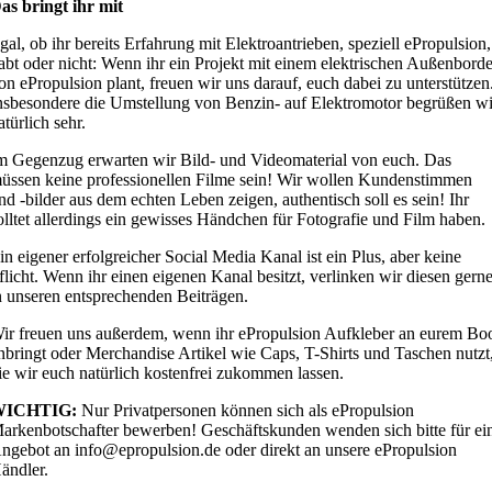
as bringt ihr mit
gal, ob ihr bereits Erfahrung mit Elektroantrieben, speziell ePropulsion,
abt oder nicht: Wenn ihr ein Projekt mit einem elektrischen Außenborde
on ePropulsion plant, freuen wir uns darauf, euch dabei zu unterstützen
nsbesondere die Umstellung von Benzin- auf Elektromotor begrüßen wi
atürlich sehr.
m Gegenzug erwarten wir Bild- und Videomaterial von euch. Das
üssen keine professionellen Filme sein! Wir wollen Kundenstimmen
nd -bilder aus dem echten Leben zeigen, authentisch soll es sein! Ihr
olltet allerdings ein gewisses Händchen für Fotografie und Film haben.
in eigener erfolgreicher Social Media Kanal ist ein Plus, aber keine
flicht. Wenn ihr einen eigenen Kanal besitzt, verlinken wir diesen gern
n unseren entsprechenden Beiträgen.
ir freuen uns außerdem, wenn ihr ePropulsion Aufkleber an eurem Bo
nbringt oder Merchandise Artikel wie Caps, T-Shirts und Taschen nutzt
ie wir euch natürlich kostenfrei zukommen lassen.
WICHTIG:
Nur Privatpersonen können sich als ePropulsion
arkenbotschafter bewerben! Geschäftskunden wenden sich bitte für ei
ngebot an info@epropulsion.de oder direkt an unsere ePropulsion
ändler.