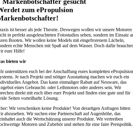
Markenbotschafter gesucht
Werdet zum ePropulsion
Markenbotschafter!
raxis ist besser als jede Theorie. Deswegen wollen wir unsere Motoren
icht in perfekt ausgeleuchteten Fotostudios sehen, sondern im Einsatz a
uren Booten. Wir wollen keine Models mit eingefrorenem Lächeln,
ondern echte Menschen mit Spaß auf dem Wasser. Doch dafür brauche
ir eure Hilfe!
as bieten wir
ir unterstützen euch bei der Anschaffung eures kompletten ePropulsio
ystems. Je nach Projekt und nötiger Ausstattung machen wir euch ein
ndividuelles Angebot. Das kann einmaliger Rabatt auf Neuware, das
ngebot eines Gebraucht- oder Leihmotors oder anderes sein. Wir
prechen direkt mit euch über euer Projekt und finden eine gute und für
eide Seiten vorteilhafte Lösung.
ber: Wir verschenken keine Produkte! Von derartigen Anfragen bitten
ir abzusehen. Wir suchen eine Partnerschaft auf Augenhöhe, das
einhaltet auch die Wertschätzung unserer Produkte. Wir vertreiben
ochwertige Motoren und Zubehör und stehen für eine faire Preispolitik.