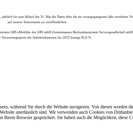
et, jährlich bis zum Ablauf des 31. Mai die Daten über die im vorangegangenen Jahr erreichten V
auf unserer Internetseite zu veröffentlichen.
esystem GRS eMobility der GRS mbH (Gemeinsames Rücknahmesystem Servicegesellschaft mbH)
e Verwertungsquote der Industriebatterien für 2025 beträgt 95,6 %.
Propulsion Deutschland GmbH, Schönkirchen
| All Rights Reserved.
ern, während Sie durch die Website navigieren. Von diesen werden di
 Website unerlässlich sind. Wir verwenden auch Cookies von Drittanbiet
n Ihrem Browser gespeichert. Sie haben auch die Möglichkeit, diese C