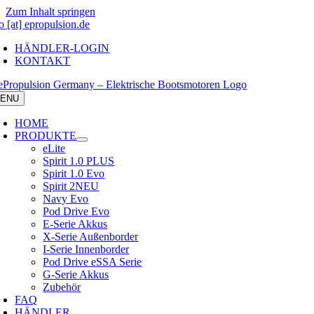
Zum Inhalt springen
o [at] epropulsion.de
HÄNDLER-LOGIN
KONTAKT
ENU
HOME
PRODUKTE
eLite
Spirit 1.0 PLUS
Spirit 1.0 Evo
Spirit 2
NEU
Navy Evo
Pod Drive Evo
E-Serie Akkus
X-Serie Außenborder
I-Serie Innenborder
Pod Drive eSSA Serie
G-Serie Akkus
Zubehör
FAQ
HÄNDLER