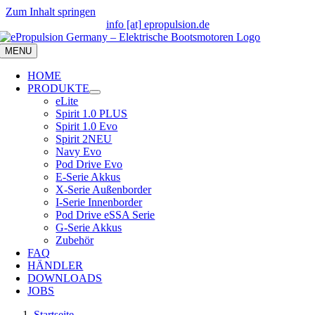
Zum Inhalt springen
info [at] epropulsion.de
MENU
HOME
PRODUKTE
eLite
Spirit 1.0 PLUS
Spirit 1.0 Evo
Spirit 2
NEU
Navy Evo
Pod Drive Evo
E-Serie Akkus
X-Serie Außenborder
I-Serie Innenborder
Pod Drive eSSA Serie
G-Serie Akkus
Zubehör
FAQ
HÄNDLER
DOWNLOADS
JOBS
Startseite