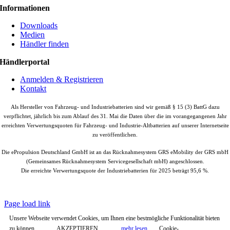
Informationen
Downloads
Medien
Händler finden
Händlerportal
Anmelden & Registrieren
Kontakt
Als Hersteller von Fahrzeug- und Industriebatterien sind wir gemäß § 15 (3) BattG dazu
verpflichtet, jährlich bis zum Ablauf des 31. Mai die Daten über die im vorangegangenen Jahr
erreichten Verwertungsquoten für Fahrzeug- und Industrie-Altbatterien auf unserer Internetseite
zu veröffentlichen.
Die ePropulsion Deutschland GmbH ist an das Rücknahmesystem GRS eMobility der GRS mbH
(Gemeinsames Rücknahmesystem Servicegesellschaft mbH) angeschlossen.
Die erreichte Verwertungsquote der Industriebatterien für 2025 beträgt 95,6 %.
© Copyright
2026 |
ePropulsion Deutschland GmbH, Schönkirchen
| All
Rights Reserved.
Page load link
Unsere Webseite verwendet Cookies, um Ihnen eine bestmögliche Funktionalität bieten
zu können.
AKZEPTIEREN
mehr lesen
Cookie-