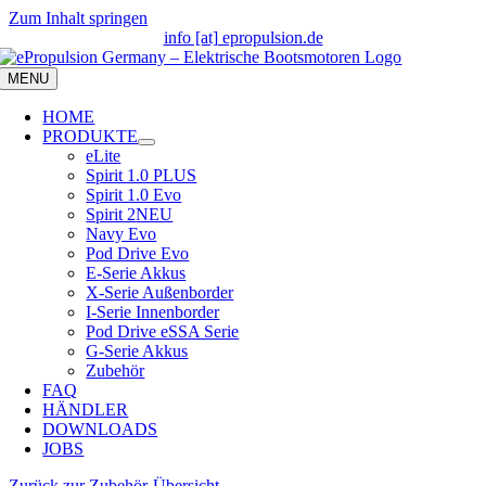
Zum Inhalt springen
info [at] epropulsion.de
MENU
HOME
PRODUKTE
eLite
Spirit 1.0 PLUS
Spirit 1.0 Evo
Spirit 2
NEU
Navy Evo
Pod Drive Evo
E-Serie Akkus
X-Serie Außenborder
I-Serie Innenborder
Pod Drive eSSA Serie
G-Serie Akkus
Zubehör
FAQ
HÄNDLER
DOWNLOADS
JOBS
Zurück zur Zubehör-Übersicht