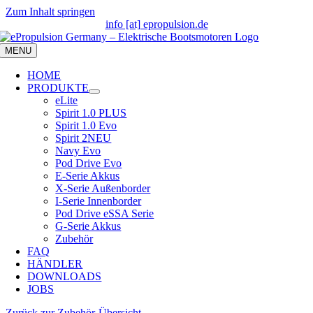
Zum Inhalt springen
info [at] epropulsion.de
MENU
HOME
PRODUKTE
eLite
Spirit 1.0 PLUS
Spirit 1.0 Evo
Spirit 2
NEU
Navy Evo
Pod Drive Evo
E-Serie Akkus
X-Serie Außenborder
I-Serie Innenborder
Pod Drive eSSA Serie
G-Serie Akkus
Zubehör
FAQ
HÄNDLER
DOWNLOADS
JOBS
Zurück zur Zubehör-Übersicht