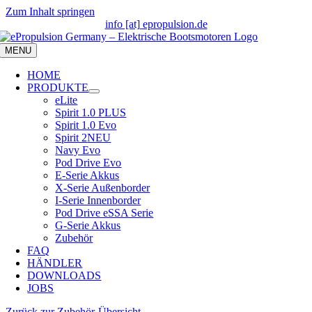
Zum Inhalt springen
info [at] epropulsion.de
MENU
HOME
PRODUKTE
eLite
Spirit 1.0 PLUS
Spirit 1.0 Evo
Spirit 2
NEU
Navy Evo
Pod Drive Evo
E-Serie Akkus
X-Serie Außenborder
I-Serie Innenborder
Pod Drive eSSA Serie
G-Serie Akkus
Zubehör
FAQ
HÄNDLER
DOWNLOADS
JOBS
Zurück zur Zubehör-Übersicht