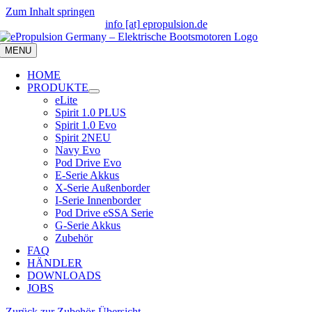
Zum Inhalt springen
info [at] epropulsion.de
MENU
HOME
PRODUKTE
eLite
Spirit 1.0 PLUS
Spirit 1.0 Evo
Spirit 2
NEU
Navy Evo
Pod Drive Evo
E-Serie Akkus
X-Serie Außenborder
I-Serie Innenborder
Pod Drive eSSA Serie
G-Serie Akkus
Zubehör
FAQ
HÄNDLER
DOWNLOADS
JOBS
Zurück zur Zubehör-Übersicht