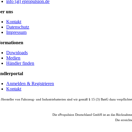
info [at] epropulsion.de
er uns
Kontakt
Datenschutz
Impressum
formationen
Downloads
Medien
Händler finden
ndlerportal
Anmelden & Registrieren
Kontakt
 Hersteller von Fahrzeug- und Industriebatterien sind wir gemäß § 15 (3) BattG dazu verpflicht
Die ePropulsion Deutschland GmbH ist an das Rücknahm
Die erreicht
© Copyright
2026 |
e