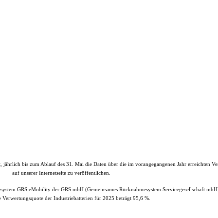
et, jährlich bis zum Ablauf des 31. Mai die Daten über die im vorangegangenen Jahr erreichten V
auf unserer Internetseite zu veröffentlichen.
esystem GRS eMobility der GRS mbH (Gemeinsames Rücknahmesystem Servicegesellschaft mbH)
e Verwertungsquote der Industriebatterien für 2025 beträgt 95,6 %.
Propulsion Deutschland GmbH, Schönkirchen
| All Rights Reserved.