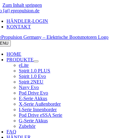
Zum Inhalt springen
o [at] epropulsion.de
HÄNDLER-LOGIN
KONTAKT
ENU
HOME
PRODUKTE
eLite
Spirit 1.0 PLUS
Spirit 1.0 Evo
Spirit 2
NEU
Navy Evo
Pod Drive Evo
E-Serie Akkus
X-Serie Außenborder
I-Serie Innenborder
Pod Drive eSSA Serie
G-Serie Akkus
Zubehör
FAQ
HÄNDLER