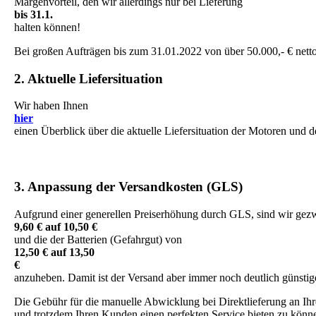
Margenvorteil, den wir allerdings nur bei Lieferung
bis 31.1.
halten können!
Bei großen Aufträgen bis zum 31.01.2022 von über 50.000,- € netto, 
2. Aktuelle Liefersituation
Wir haben Ihnen
hier
einen Überblick über die aktuelle Liefersituation der Motoren und d
3. Anpassung der Versandkosten (GLS)
Aufgrund einer generellen Preiserhöhung durch GLS, sind wir gezw
9,60 € auf 10,50 €
und die der Batterien (Gefahrgut) von
12,50 € auf 13,50
€
anzuheben. Damit ist der Versand aber immer noch deutlich günstige
Die Gebühr für die manuelle Abwicklung bei Direktlieferung an Ihre 
und trotzdem Ihren Kunden einen perfekten Service bieten zu könn