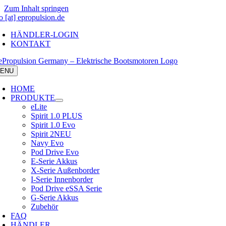
Zum Inhalt springen
o [at] epropulsion.de
HÄNDLER-LOGIN
KONTAKT
ENU
HOME
PRODUKTE
eLite
Spirit 1.0 PLUS
Spirit 1.0 Evo
Spirit 2
NEU
Navy Evo
Pod Drive Evo
E-Serie Akkus
X-Serie Außenborder
I-Serie Innenborder
Pod Drive eSSA Serie
G-Serie Akkus
Zubehör
FAQ
HÄNDLER