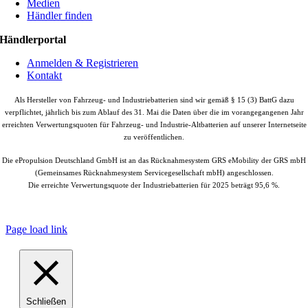
Medien
Händler finden
Händlerportal
Anmelden & Registrieren
Kontakt
Als Hersteller von Fahrzeug- und Industriebatterien sind wir gemäß § 15 (3) BattG dazu
verpflichtet, jährlich bis zum Ablauf des 31. Mai die Daten über die im vorangegangenen Jahr
erreichten Verwertungsquoten für Fahrzeug- und Industrie-Altbatterien auf unserer Internetseite
zu veröffentlichen.
Die ePropulsion Deutschland GmbH ist an das Rücknahmesystem GRS eMobility der GRS mbH
(Gemeinsames Rücknahmesystem Servicegesellschaft mbH) angeschlossen.
Die erreichte Verwertungsquote der Industriebatterien für 2025 beträgt 95,6 %.
© Copyright
2026 |
ePropulsion Deutschland GmbH, Schönkirchen
| All
Rights Reserved.
Page load link
Schließen