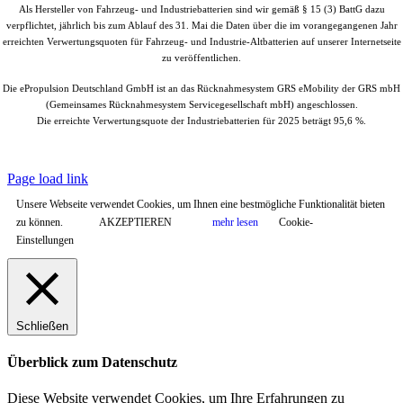
Als Hersteller von Fahrzeug- und Industriebatterien sind wir gemäß § 15 (3) BattG dazu
verpflichtet, jährlich bis zum Ablauf des 31. Mai die Daten über die im vorangegangenen Jahr
erreichten Verwertungsquoten für Fahrzeug- und Industrie-Altbatterien auf unserer Internetseite
zu veröffentlichen.
Die ePropulsion Deutschland GmbH ist an das Rücknahmesystem GRS eMobility der GRS mbH
(Gemeinsames Rücknahmesystem Servicegesellschaft mbH) angeschlossen.
Die erreichte Verwertungsquote der Industriebatterien für 2025 beträgt 95,6 %.
© Copyright
2026 |
ePropulsion Deutschland GmbH, Schönkirchen
| All
Rights Reserved.
Page load link
Unsere Webseite verwendet Cookies, um Ihnen eine bestmögliche Funktionalität bieten
zu können.
AKZEPTIEREN
mehr lesen
Cookie-
Einstellungen
Schließen
Überblick zum Datenschutz
Diese Website verwendet Cookies, um Ihre Erfahrungen zu