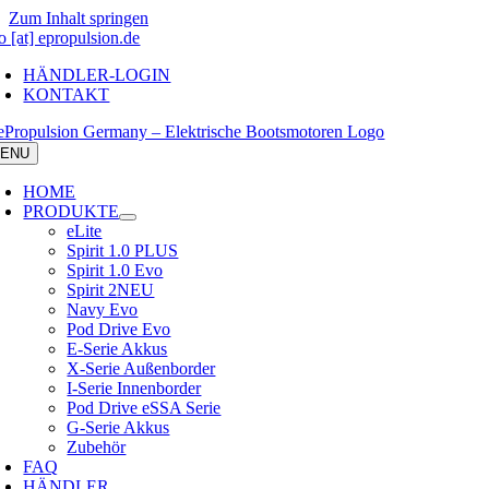
Zum Inhalt springen
o [at] epropulsion.de
HÄNDLER-LOGIN
KONTAKT
ENU
HOME
PRODUKTE
eLite
Spirit 1.0 PLUS
Spirit 1.0 Evo
Spirit 2
NEU
Navy Evo
Pod Drive Evo
E-Serie Akkus
X-Serie Außenborder
I-Serie Innenborder
Pod Drive eSSA Serie
G-Serie Akkus
Zubehör
FAQ
HÄNDLER