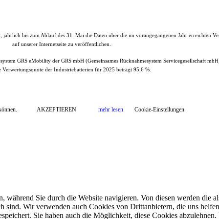
et, jährlich bis zum Ablauf des 31. Mai die Daten über die im vorangegangenen Jahr erreichten V
auf unserer Internetseite zu veröffentlichen.
esystem GRS eMobility der GRS mbH (Gemeinsames Rücknahmesystem Servicegesellschaft mbH)
e Verwertungsquote der Industriebatterien für 2025 beträgt 95,6 %.
Propulsion Deutschland GmbH, Schönkirchen
| All Rights Reserved.
 können.
AKZEPTIEREN
mehr lesen
Cookie-Einstellungen
, während Sie durch die Website navigieren. Von diesen werden die al
ch sind. Wir verwenden auch Cookies von Drittanbietern, die uns helfen
peichert. Sie haben auch die Möglichkeit, diese Cookies abzulehnen. W