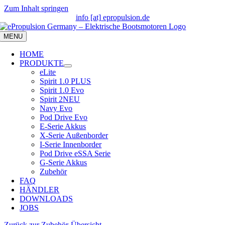
Zum Inhalt springen
info [at] epropulsion.de
MENU
HOME
PRODUKTE
eLite
Spirit 1.0 PLUS
Spirit 1.0 Evo
Spirit 2
NEU
Navy Evo
Pod Drive Evo
E-Serie Akkus
X-Serie Außenborder
I-Serie Innenborder
Pod Drive eSSA Serie
G-Serie Akkus
Zubehör
FAQ
HÄNDLER
DOWNLOADS
JOBS
Zurück zur Zubehör-Übersicht