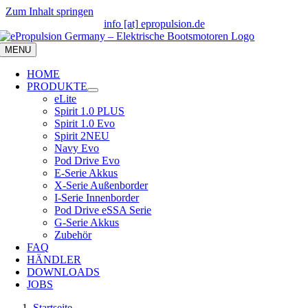
Zum Inhalt springen
info [at] epropulsion.de
MENU
HOME
PRODUKTE
eLite
Spirit 1.0 PLUS
Spirit 1.0 Evo
Spirit 2
NEU
Navy Evo
Pod Drive Evo
E-Serie Akkus
X-Serie Außenborder
I-Serie Innenborder
Pod Drive eSSA Serie
G-Serie Akkus
Zubehör
FAQ
HÄNDLER
DOWNLOADS
JOBS
Startseite